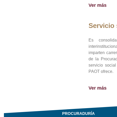
Ver más
Servicio 
Es consolid
interinstituci
imparten carre
de la Procura
servicio socia
PAOT ofrece.
Ver más
PROCURADURÍA