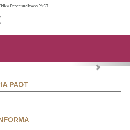
lico Descentralizado/PAOT
s
a
Next
IA PAOT
INFORMA