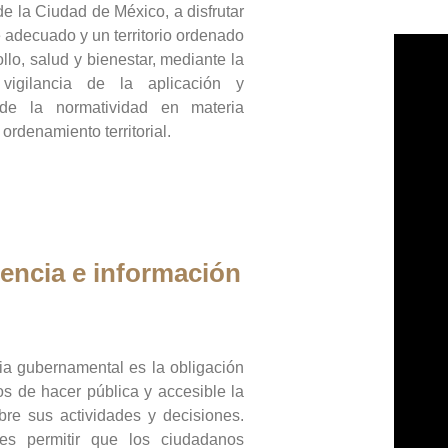
de la Ciudad de México, a disfrutar
 adecuado y un territorio ordenado
llo, salud y bienestar, mediante la
vigilancia de la aplicación y
 de la normatividad en materia
 ordenamiento territorial.
encia e información
ia gubernamental es la obligación
os de hacer pública y accesible la
bre sus actividades y decisiones.
es permitir que los ciudadanos