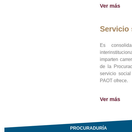
Ver más
Servicio 
Es consolid
interinstituci
imparten carre
de la Procura
servicio socia
PAOT ofrece.
Ver más
PROCURADURÍA