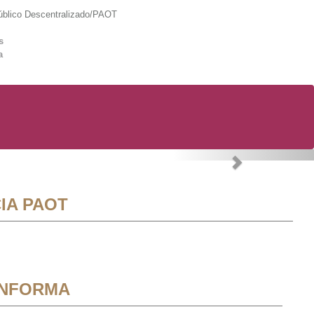
lico Descentralizado/PAOT
s
a
Next
IA PAOT
INFORMA