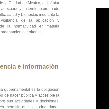
de la Ciudad de México, a disfrutar
 adecuado y un territorio ordenado
llo, salud y bienestar, mediante la
vigilancia de la aplicación y
 de la normatividad en materia
 ordenamiento territorial.
encia e información
ia gubernamental es la obligación
os de hacer pública y accesible la
bre sus actividades y decisiones.
es permitir que los ciudadanos