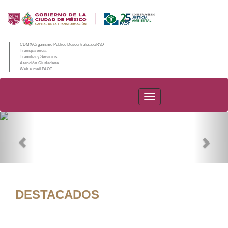
CDMX/Organismo Público Descentralizado/PAOT
Transparencia
Trámites y Servicios
Atención Ciudadana
Web e-mail PAOT
PAOT
Previous
Nex
DESTACADOS