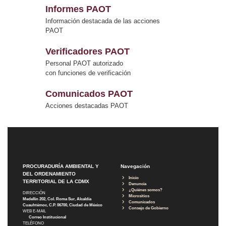
Informes PAOT
Información destacada de las acciones
PAOT
Verificadores PAOT
Personal PAOT autorizado
con funciones de verificación
Comunicados PAOT
Acciones destacadas PAOT
PROCURADURÍA AMBIENTAL Y
Navegación
DEL ORDENAMIENTO
Inicio
TERRITORIAL DE LA CDMX
Denuncia
¿Quiénes somos?
DIRECCIÓN
Micrositios
Medellín 202, Col. Roma Sur, Alcaldía
Comunicados
Cuauhtémoc, C.P. 06700, Ciudad de México
Consejo de Gobierno
WEB E-MAIL
Correo Institucional
TELÉFONO