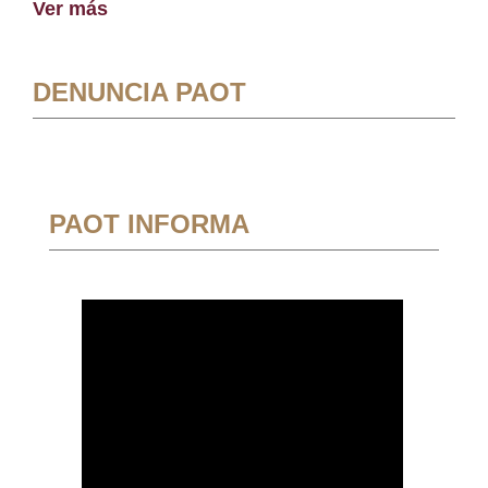
Ver más
DENUNCIA PAOT
PAOT INFORMA