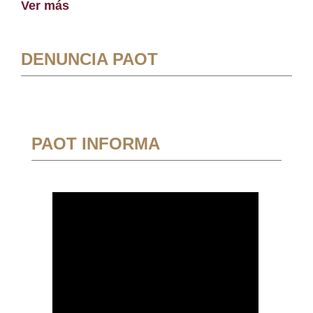
Ver más
DENUNCIA PAOT
PAOT INFORMA