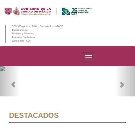
CDMX/Organismo Público Descentralizado/PAOT
Transparencia
Trámites y Servicios
Atención Ciudadana
Web e-mail PAOT
PAOT
Previous
Nex
DESTACADOS