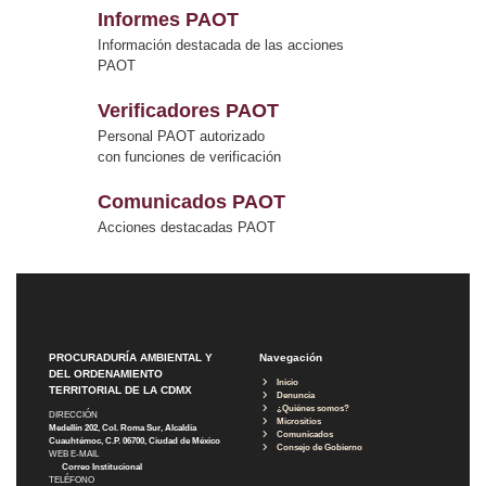
Informes PAOT
Información destacada de las acciones
PAOT
Verificadores PAOT
Personal PAOT autorizado
con funciones de verificación
Comunicados PAOT
Acciones destacadas PAOT
PROCURADURÍA AMBIENTAL Y
Navegación
DEL ORDENAMIENTO
Inicio
TERRITORIAL DE LA CDMX
Denuncia
¿Quiénes somos?
DIRECCIÓN
Micrositios
Medellín 202, Col. Roma Sur, Alcaldía
Comunicados
Cuauhtémoc, C.P. 06700, Ciudad de México
Consejo de Gobierno
WEB E-MAIL
Correo Institucional
TELÉFONO