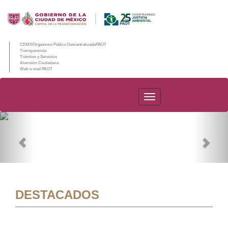
CDMX/Organismo Público Descentralizado/PAOT
Transparencia
Trámites y Servicios
Atención Ciudadana
Web e-mail PAOT
PAOT
Previous
Nex
DESTACADOS