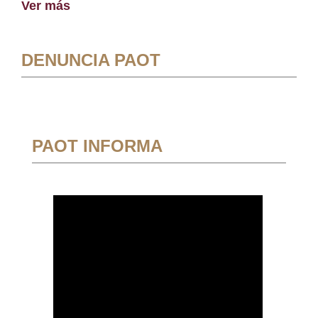
Ver más
DENUNCIA PAOT
PAOT INFORMA