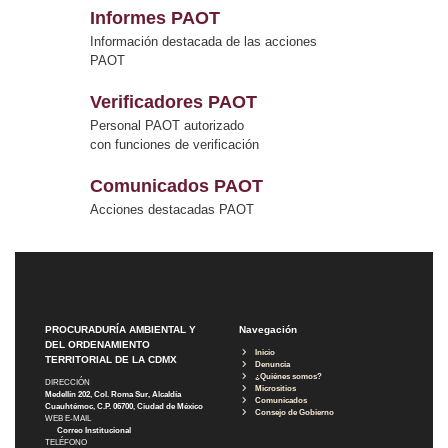
Informes PAOT
Información destacada de las acciones
PAOT
Verificadores PAOT
Personal PAOT autorizado
con funciones de verificación
Comunicados PAOT
Acciones destacadas PAOT
PROCURADURÍA AMBIENTAL Y
Navegación
DEL ORDENAMIENTO
Inicio
TERRITORIAL DE LA CDMX
Denuncia
¿Quiénes somos?
DIRECCIÓN
Micrositios
Medellín 202, Col. Roma Sur, Alcaldía
Comunicados
Cuauhtémoc, C.P. 06700, Ciudad de México
Consejo de Gobierno
WEB E-MAIL
Correo Institucional
TELÉFONO