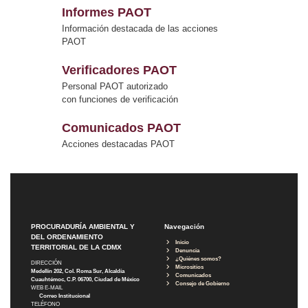
Informes PAOT
Información destacada de las acciones
PAOT
Verificadores PAOT
Personal PAOT autorizado
con funciones de verificación
Comunicados PAOT
Acciones destacadas PAOT
PROCURADURÍA AMBIENTAL Y
Navegación
DEL ORDENAMIENTO
Inicio
TERRITORIAL DE LA CDMX
Denuncia
¿Quiénes somos?
DIRECCIÓN
Micrositios
Medellín 202, Col. Roma Sur, Alcaldía
Comunicados
Cuauhtémoc, C.P. 06700, Ciudad de México
Consejo de Gobierno
WEB E-MAIL
Correo Institucional
TELÉFONO