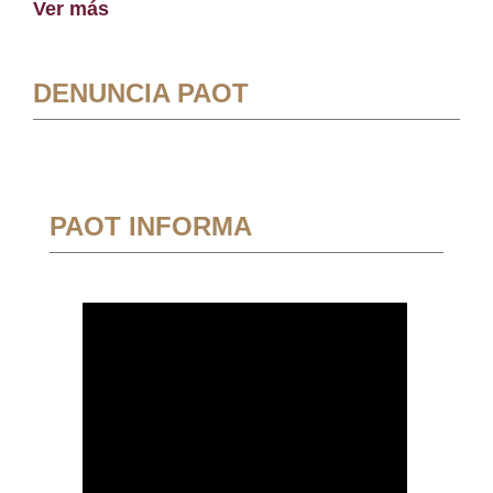
Ver más
DENUNCIA PAOT
PAOT INFORMA