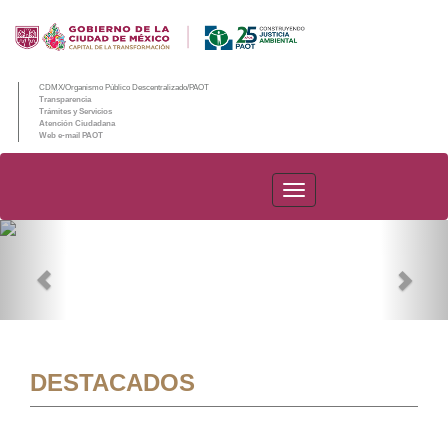
CDMX/Organismo Público Descentralizado/PAOT
Transparencia
Trámites y Servicios
Atención Ciudadana
Web e-mail PAOT
PAOT
Previous
Nex
DESTACADOS