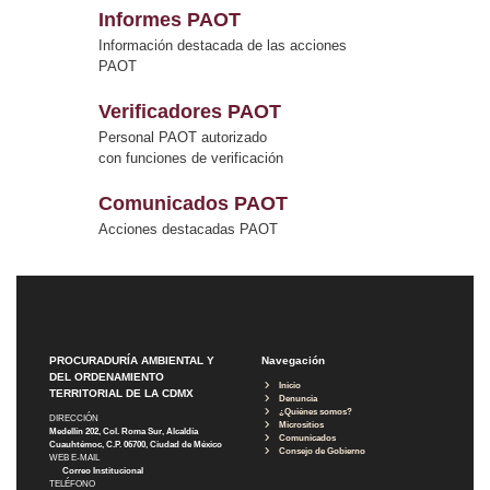
Informes PAOT
Información destacada de las acciones
PAOT
Verificadores PAOT
Personal PAOT autorizado
con funciones de verificación
Comunicados PAOT
Acciones destacadas PAOT
PROCURADURÍA AMBIENTAL Y
Navegación
DEL ORDENAMIENTO
Inicio
TERRITORIAL DE LA CDMX
Denuncia
¿Quiénes somos?
DIRECCIÓN
Micrositios
Medellín 202, Col. Roma Sur, Alcaldía
Comunicados
Cuauhtémoc, C.P. 06700, Ciudad de México
Consejo de Gobierno
WEB E-MAIL
Correo Institucional
TELÉFONO