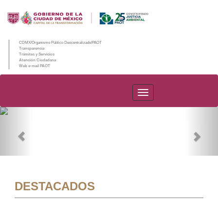
CDMX/Organismo Público Descentralizado/PAOT
Transparencia
Trámites y Servicios
Atención Ciudadana
Web e-mail PAOT
PAOT
Previous
Nex
DESTACADOS