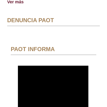
Ver más
DENUNCIA PAOT
PAOT INFORMA