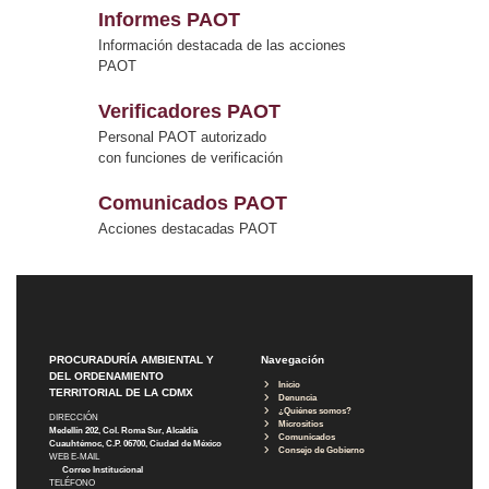
Informes PAOT
Información destacada de las acciones
PAOT
Verificadores PAOT
Personal PAOT autorizado
con funciones de verificación
Comunicados PAOT
Acciones destacadas PAOT
PROCURADURÍA AMBIENTAL Y
Navegación
DEL ORDENAMIENTO
Inicio
TERRITORIAL DE LA CDMX
Denuncia
¿Quiénes somos?
DIRECCIÓN
Micrositios
Medellín 202, Col. Roma Sur, Alcaldía
Comunicados
Cuauhtémoc, C.P. 06700, Ciudad de México
Consejo de Gobierno
WEB E-MAIL
Correo Institucional
TELÉFONO