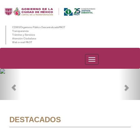
CDMX/Organismo Público Descentralizado/PAOT
Transparencia
Trámites y Servicios
Atención Ciudadana
Web e-mail PAOT
PAOT
Previous
Nex
DESTACADOS