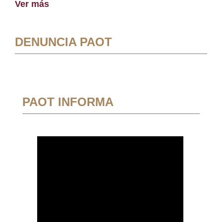
Ver más
DENUNCIA PAOT
PAOT INFORMA