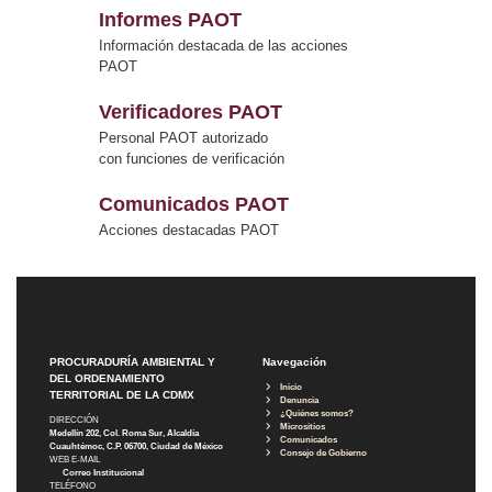
Informes PAOT
Información destacada de las acciones
PAOT
Verificadores PAOT
Personal PAOT autorizado
con funciones de verificación
Comunicados PAOT
Acciones destacadas PAOT
PROCURADURÍA AMBIENTAL Y
Navegación
DEL ORDENAMIENTO
Inicio
TERRITORIAL DE LA CDMX
Denuncia
¿Quiénes somos?
DIRECCIÓN
Micrositios
Medellín 202, Col. Roma Sur, Alcaldía
Comunicados
Cuauhtémoc, C.P. 06700, Ciudad de México
Consejo de Gobierno
WEB E-MAIL
Correo Institucional
TELÉFONO