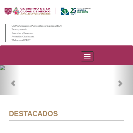
CDMX/Organismo Público Descentralizado/PAOT
Transparencia
Trámites y Servicios
Atención Ciudadana
Web e-mail PAOT
PAOT
Previous
Nex
DESTACADOS