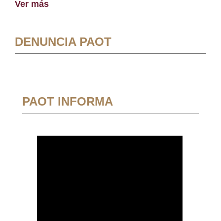
Ver más
DENUNCIA PAOT
PAOT INFORMA