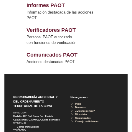
Informes PAOT
Información destacada de las acciones
PAOT
Verificadores PAOT
Personal PAOT autorizado
con funciones de verificación
Comunicados PAOT
Acciones destacadas PAOT
PROCURADURÍA AMBIENTAL Y
Navegación
DEL ORDENAMIENTO
Inicio
TERRITORIAL DE LA CDMX
Denuncia
¿Quiénes somos?
DIRECCIÓN
Micrositios
Medellín 202, Col. Roma Sur, Alcaldía
Comunicados
Cuauhtémoc, C.P. 06700, Ciudad de México
Consejo de Gobierno
WEB E-MAIL
Correo Institucional
TELÉFONO