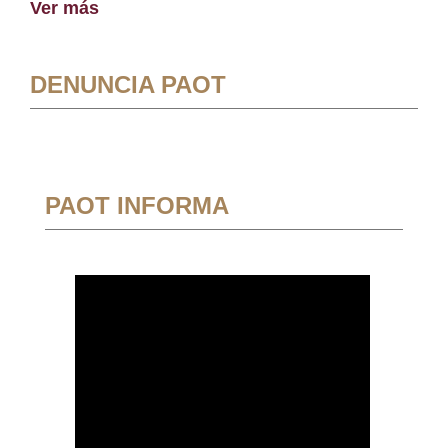
Ver más
DENUNCIA PAOT
PAOT INFORMA