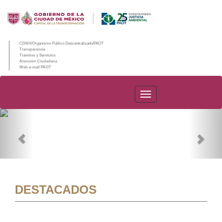
CDMX/Organismo Público Descentralizado/PAOT
Transparencia
Trámites y Servicios
Atención Ciudadana
Web e-mail PAOT
PAOT
Previous
Nex
DESTACADOS