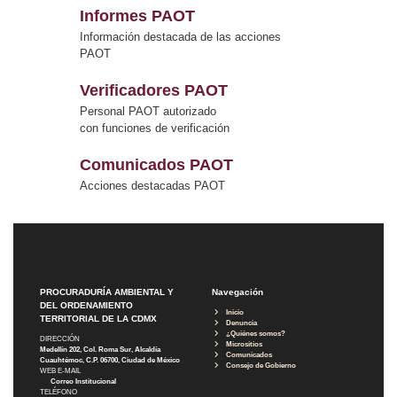
Informes PAOT
Información destacada de las acciones
PAOT
Verificadores PAOT
Personal PAOT autorizado
con funciones de verificación
Comunicados PAOT
Acciones destacadas PAOT
PROCURADURÍA AMBIENTAL Y
Navegación
DEL ORDENAMIENTO
Inicio
TERRITORIAL DE LA CDMX
Denuncia
¿Quiénes somos?
DIRECCIÓN
Micrositios
Medellín 202, Col. Roma Sur, Alcaldía
Comunicados
Cuauhtémoc, C.P. 06700, Ciudad de México
Consejo de Gobierno
WEB E-MAIL
Correo Institucional
TELÉFONO