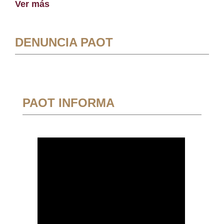
Ver más
DENUNCIA PAOT
PAOT INFORMA