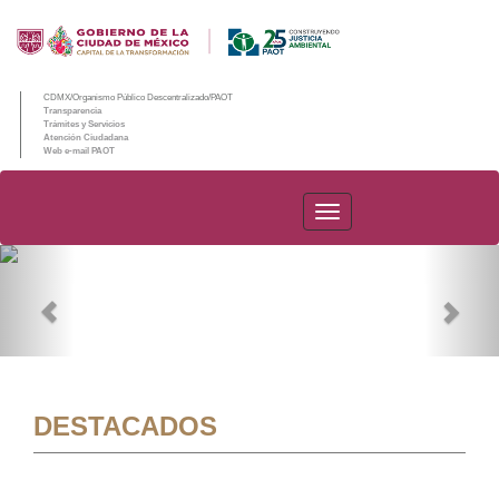
CDMX/Organismo Público Descentralizado/PAOT
Transparencia
Trámites y Servicios
Atención Ciudadana
Web e-mail PAOT
PAOT
Previous
Nex
DESTACADOS