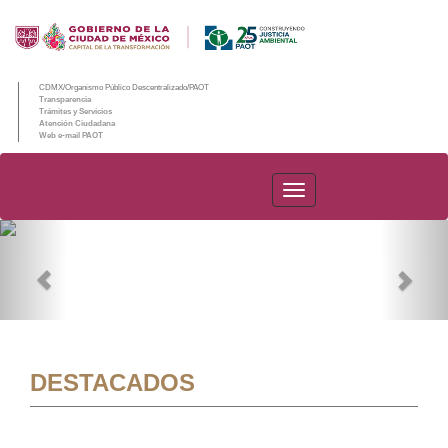
CDMX/Organismo Público Descentralizado/PAOT
Transparencia
Trámites y Servicios
Atención Ciudadana
Web e-mail PAOT
PAOT
Previous
Nex
DESTACADOS