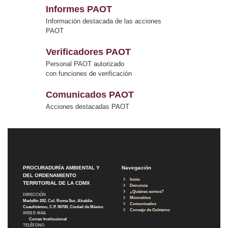
Informes PAOT
Información destacada de las acciones
PAOT
Verificadores PAOT
Personal PAOT autorizado
con funciones de verificación
Comunicados PAOT
Acciones destacadas PAOT
PROCURADURÍA AMBIENTAL Y
Navegación
DEL ORDENAMIENTO
Inicio
TERRITORIAL DE LA CDMX
Denuncia
¿Quiénes somos?
DIRECCIÓN
Micrositios
Medellín 202, Col. Roma Sur, Alcaldía
Comunicados
Cuauhtémoc, C.P. 06700, Ciudad de México
Consejo de Gobierno
WEB E-MAIL
Correo Institucional
TELÉFONO