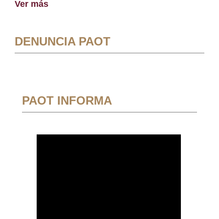
Ver más
DENUNCIA PAOT
PAOT INFORMA