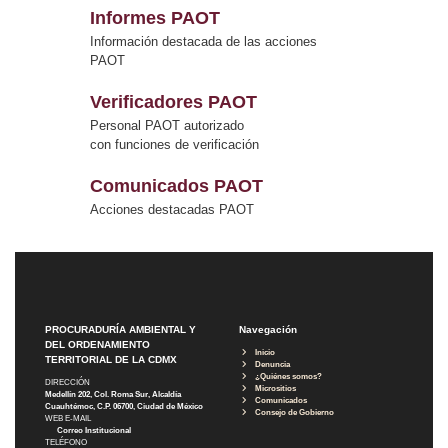
Informes PAOT
Información destacada de las acciones
PAOT
Verificadores PAOT
Personal PAOT autorizado
con funciones de verificación
Comunicados PAOT
Acciones destacadas PAOT
PROCURADURÍA AMBIENTAL Y
Navegación
DEL ORDENAMIENTO
Inicio
TERRITORIAL DE LA CDMX
Denuncia
¿Quiénes somos?
DIRECCIÓN
Micrositios
Medellín 202, Col. Roma Sur, Alcaldía
Comunicados
Cuauhtémoc, C.P. 06700, Ciudad de México
Consejo de Gobierno
WEB E-MAIL
Correo Institucional
TELÉFONO