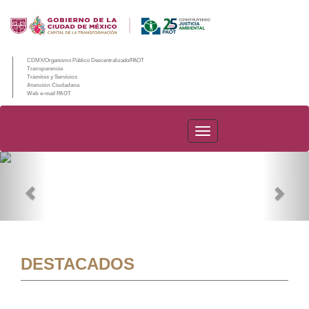
CDMX/Organismo Público Descentralizado/PAOT
Transparencia
Trámites y Servicios
Atención Ciudadana
Web e-mail PAOT
PAOT
Previous
Nex
DESTACADOS