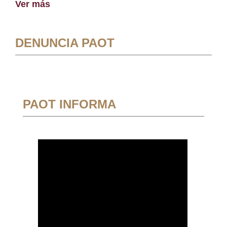
Ver más
DENUNCIA PAOT
PAOT INFORMA