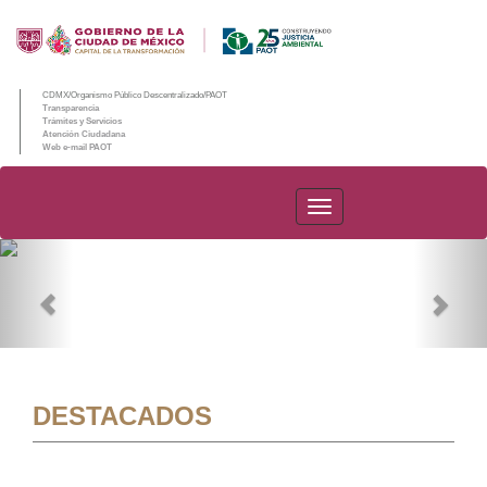
CDMX/Organismo Público Descentralizado/PAOT
Transparencia
Trámites y Servicios
Atención Ciudadana
Web e-mail PAOT
PAOT
Previous
Nex
DESTACADOS