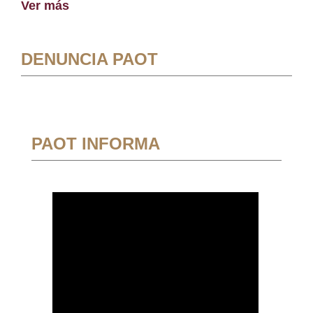
Ver más
DENUNCIA PAOT
PAOT INFORMA