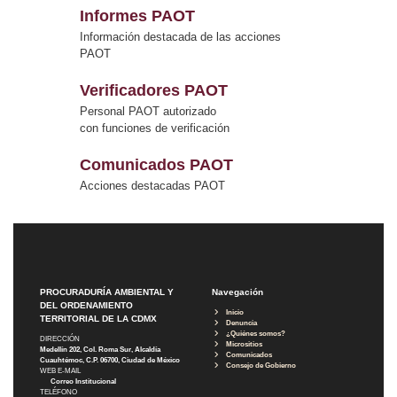
Informes PAOT
Información destacada de las acciones
PAOT
Verificadores PAOT
Personal PAOT autorizado
con funciones de verificación
Comunicados PAOT
Acciones destacadas PAOT
PROCURADURÍA AMBIENTAL Y
Navegación
DEL ORDENAMIENTO
Inicio
TERRITORIAL DE LA CDMX
Denuncia
¿Quiénes somos?
DIRECCIÓN
Micrositios
Medellín 202, Col. Roma Sur, Alcaldía
Comunicados
Cuauhtémoc, C.P. 06700, Ciudad de México
Consejo de Gobierno
WEB E-MAIL
Correo Institucional
TELÉFONO