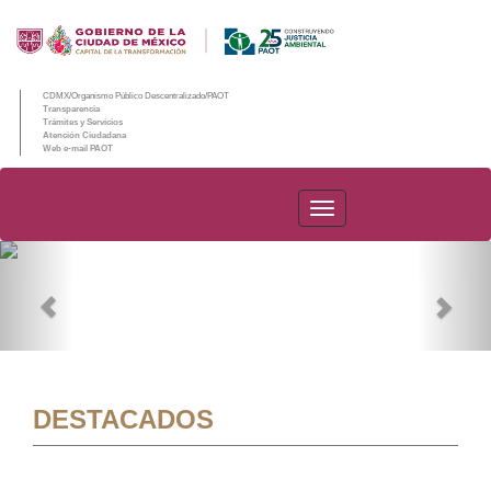
CDMX/Organismo Público Descentralizado/PAOT
Transparencia
Trámites y Servicios
Atención Ciudadana
Web e-mail PAOT
PAOT
Previous
Nex
DESTACADOS