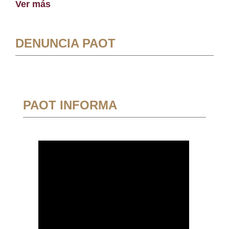
Ver más
DENUNCIA PAOT
PAOT INFORMA