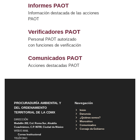
Informes PAOT
Información destacada de las acciones
PAOT
Verificadores PAOT
Personal PAOT autorizado
con funciones de verificación
Comunicados PAOT
Acciones destacadas PAOT
PROCURADURÍA AMBIENTAL Y
Navegación
DEL ORDENAMIENTO
Inicio
TERRITORIAL DE LA CDMX
Denuncia
¿Quiénes somos?
DIRECCIÓN
Micrositios
Medellín 202, Col. Roma Sur, Alcaldía
Comunicados
Cuauhtémoc, C.P. 06700, Ciudad de México
Consejo de Gobierno
WEB E-MAIL
Correo Institucional
TELÉFONO