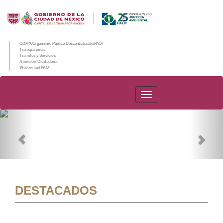
CDMX/Organismo Público Descentralizado/PAOT
Transparencia
Trámites y Servicios
Atención Ciudadana
Web e-mail PAOT
PAOT
Previous
Nex
DESTACADOS