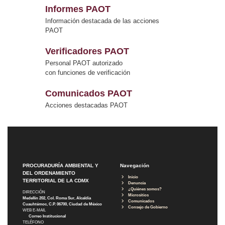
Informes PAOT
Información destacada de las acciones
PAOT
Verificadores PAOT
Personal PAOT autorizado
con funciones de verificación
Comunicados PAOT
Acciones destacadas PAOT
PROCURADURÍA AMBIENTAL Y
Navegación
DEL ORDENAMIENTO
Inicio
TERRITORIAL DE LA CDMX
Denuncia
¿Quiénes somos?
DIRECCIÓN
Micrositios
Medellín 202, Col. Roma Sur, Alcaldía
Comunicados
Cuauhtémoc, C.P. 06700, Ciudad de México
Consejo de Gobierno
WEB E-MAIL
Correo Institucional
TELÉFONO