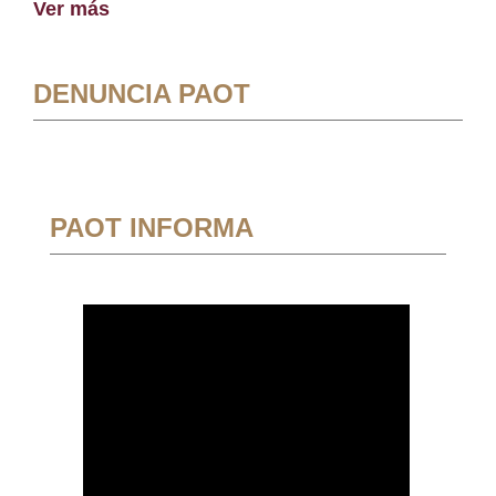
Ver más
DENUNCIA PAOT
PAOT INFORMA