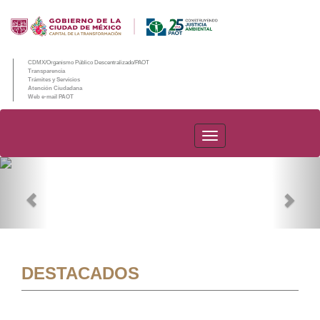
CDMX/Organismo Público Descentralizado/PAOT
Transparencia
Trámites y Servicios
Atención Ciudadana
Web e-mail PAOT
PAOT
Previous
Nex
DESTACADOS