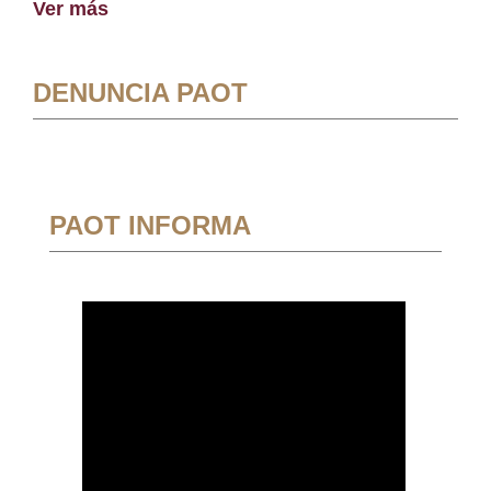
Ver más
DENUNCIA PAOT
PAOT INFORMA