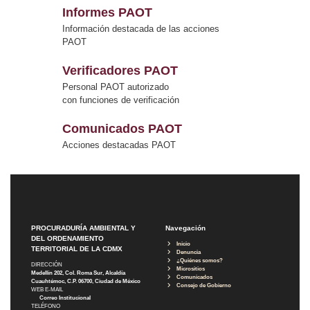
Informes PAOT
Información destacada de las acciones
PAOT
Verificadores PAOT
Personal PAOT autorizado
con funciones de verificación
Comunicados PAOT
Acciones destacadas PAOT
PROCURADURÍA AMBIENTAL Y
Navegación
DEL ORDENAMIENTO
Inicio
TERRITORIAL DE LA CDMX
Denuncia
¿Quiénes somos?
DIRECCIÓN
Micrositios
Medellín 202, Col. Roma Sur, Alcaldía
Comunicados
Cuauhtémoc, C.P. 06700, Ciudad de México
Consejo de Gobierno
WEB E-MAIL
Correo Institucional
TELÉFONO