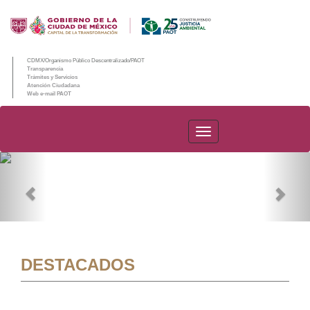
CDMX/Organismo Público Descentralizado/PAOT
Transparencia
Trámites y Servicios
Atención Ciudadana
Web e-mail PAOT
PAOT
Previous
Nex
DESTACADOS