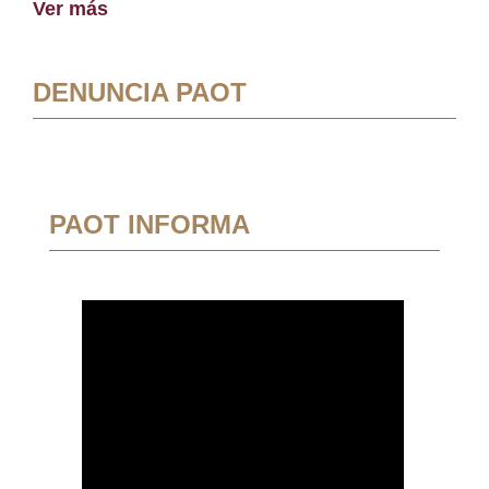
Ver más
DENUNCIA PAOT
PAOT INFORMA