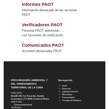
Informes PAOT
Información destacada de las acciones
PAOT
Verificadores PAOT
Personal PAOT autorizado
con funciones de verificación
Comunicados PAOT
Acciones destacadas PAOT
PROCURADURÍA AMBIENTAL Y
Navegación
DEL ORDENAMIENTO
Inicio
TERRITORIAL DE LA CDMX
Denuncia
¿Quiénes somos?
DIRECCIÓN
Micrositios
Medellín 202, Col. Roma Sur, Alcaldía
Comunicados
Cuauhtémoc, C.P. 06700, Ciudad de México
Consejo de Gobierno
WEB E-MAIL
Correo Institucional
TELÉFONO