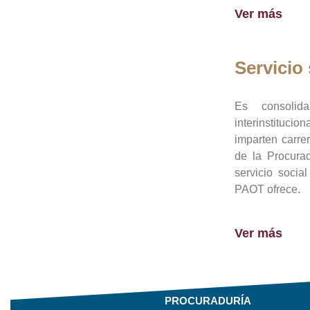
Ver más
Servicio 
Es consolid
interinstituci
imparten carre
de la Procura
servicio socia
PAOT ofrece.
Ver más
PROCURADURÍA