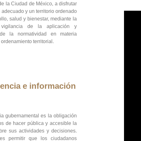
de la Ciudad de México, a disfrutar
 adecuado y un territorio ordenado
llo, salud y bienestar, mediante la
vigilancia de la aplicación y
 de la normatividad en materia
 ordenamiento territorial.
encia e información
ia gubernamental es la obligación
os de hacer pública y accesible la
bre sus actividades y decisiones.
es permitir que los ciudadanos