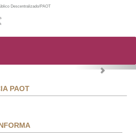
lico Descentralizado/PAOT
s
a
Next
IA PAOT
INFORMA