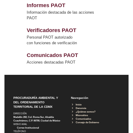
Informes PAOT
Información destacada de las acciones
PAOT
Verificadores PAOT
Personal PAOT autorizado
con funciones de verificación
Comunicados PAOT
Acciones destacadas PAOT
PROCURADURÍA AMBIENTAL Y
Navegación
DEL ORDENAMIENTO
Inicio
TERRITORIAL DE LA CDMX
Denuncia
¿Quiénes somos?
DIRECCIÓN
Micrositios
Medellín 202, Col. Roma Sur, Alcaldía
Comunicados
Cuauhtémoc, C.P. 06700, Ciudad de México
Consejo de Gobierno
WEB E-MAIL
Correo Institucional
TELÉFONO