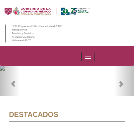
CDMX/Organismo Público Descentralizado/PAOT
Transparencia
Trámites y Servicios
Atención Ciudadana
Web e-mail PAOT
PAOT
Previous
Nex
DESTACADOS