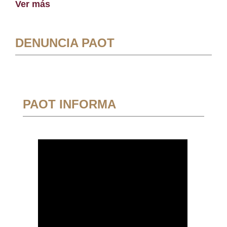
Ver más
DENUNCIA PAOT
PAOT INFORMA