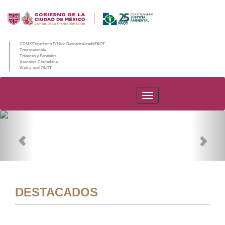
CDMX/Organismo Público Descentralizado/PAOT
Transparencia
Trámites y Servicios
Atención Ciudadana
Web e-mail PAOT
PAOT
Previous
Nex
DESTACADOS