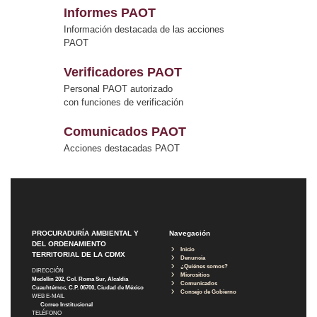
Informes PAOT
Información destacada de las acciones
PAOT
Verificadores PAOT
Personal PAOT autorizado
con funciones de verificación
Comunicados PAOT
Acciones destacadas PAOT
PROCURADURÍA AMBIENTAL Y
Navegación
DEL ORDENAMIENTO
Inicio
TERRITORIAL DE LA CDMX
Denuncia
¿Quiénes somos?
DIRECCIÓN
Micrositios
Medellín 202, Col. Roma Sur, Alcaldía
Comunicados
Cuauhtémoc, C.P. 06700, Ciudad de México
Consejo de Gobierno
WEB E-MAIL
Correo Institucional
TELÉFONO