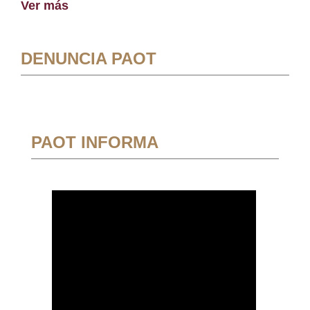
Ver más
DENUNCIA PAOT
PAOT INFORMA