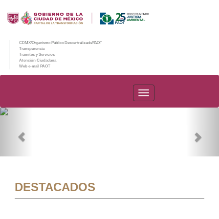
CDMX/Organismo Público Descentralizado/PAOT
Transparencia
Trámites y Servicios
Atención Ciudadana
Web e-mail PAOT
PAOT
Previous
Nex
DESTACADOS