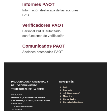
Informes PAOT
Información destacada de las acciones
PAOT
Verificadores PAOT
Personal PAOT autorizado
con funciones de verificación
Comunicados PAOT
Acciones destacadas PAOT
PROCURADURÍA AMBIENTAL Y
Navegación
DEL ORDENAMIENTO
Inicio
TERRITORIAL DE LA CDMX
Denuncia
¿Quiénes somos?
DIRECCIÓN
Micrositios
Medellín 202, Col. Roma Sur, Alcaldía
Comunicados
Cuauhtémoc, C.P. 06700, Ciudad de México
Consejo de Gobierno
WEB E-MAIL
Correo Institucional
TELÉFONO