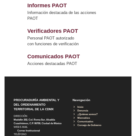
Informes PAOT
Información destacada de las acciones
PAOT
Verificadores PAOT
Personal PAOT autorizado
con funciones de verificación
Comunicados PAOT
Acciones destacadas PAOT
PROCURADURÍA AMBIENTAL Y
Navegación
DEL ORDENAMIENTO
Inicio
TERRITORIAL DE LA CDMX
Denuncia
¿Quiénes somos?
DIRECCIÓN
Micrositios
Medellín 202, Col. Roma Sur, Alcaldía
Comunicados
Cuauhtémoc, C.P. 06700, Ciudad de México
Consejo de Gobierno
WEB E-MAIL
Correo Institucional
TELÉFONO