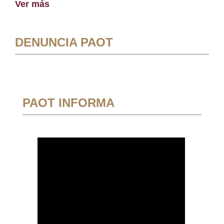
Ver más
DENUNCIA PAOT
PAOT INFORMA