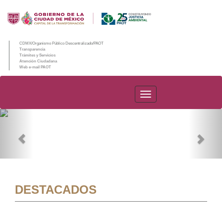
CDMX/Organismo Público Descentralizado/PAOT
Transparencia
Trámites y Servicios
Atención Ciudadana
Web e-mail PAOT
PAOT
Previous
Nex
DESTACADOS