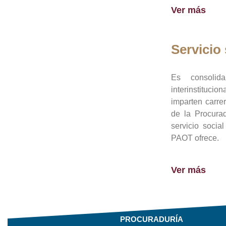
Ver más
Servicio 
Es consolid
interinstituci
imparten carre
de la Procura
servicio socia
PAOT ofrece.
Ver más
PROCURADURÍA