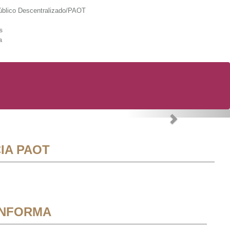
lico Descentralizado/PAOT
s
a
Next
IA PAOT
INFORMA