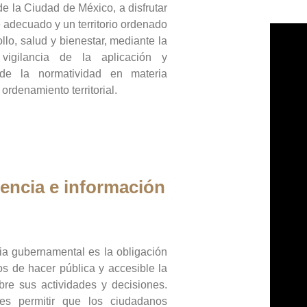
de la Ciudad de México, a disfrutar
 adecuado y un territorio ordenado
llo, salud y bienestar, mediante la
vigilancia de la aplicación y
 de la normatividad en materia
 ordenamiento territorial.
encia e información
ia gubernamental es la obligación
os de hacer pública y accesible la
bre sus actividades y decisiones.
es permitir que los ciudadanos