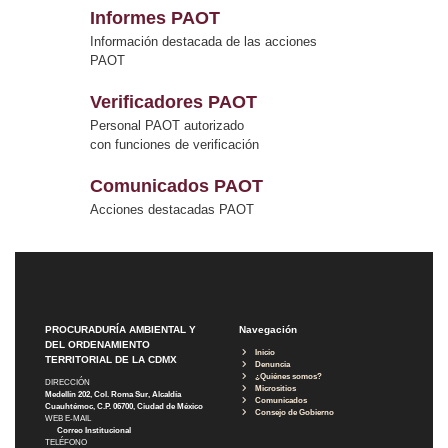
Informes PAOT
Información destacada de las acciones
PAOT
Verificadores PAOT
Personal PAOT autorizado
con funciones de verificación
Comunicados PAOT
Acciones destacadas PAOT
PROCURADURÍA AMBIENTAL Y
Navegación
DEL ORDENAMIENTO
Inicio
TERRITORIAL DE LA CDMX
Denuncia
¿Quiénes somos?
DIRECCIÓN
Micrositios
Medellín 202, Col. Roma Sur, Alcaldía
Comunicados
Cuauhtémoc, C.P. 06700, Ciudad de México
Consejo de Gobierno
WEB E-MAIL
Correo Institucional
TELÉFONO