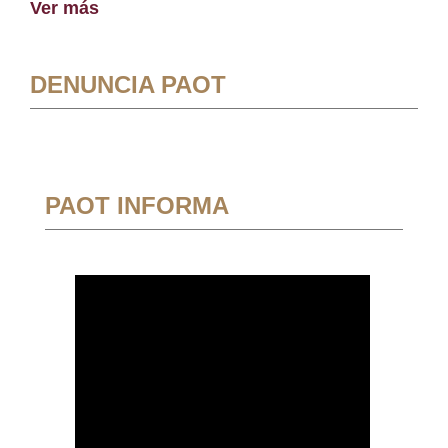
Ver más
DENUNCIA PAOT
PAOT INFORMA