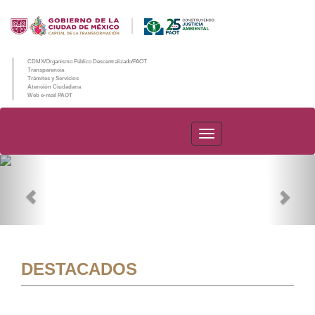
CDMX/Organismo Público Descentralizado/PAOT
Transparencia
Trámites y Servicios
Atención Ciudadana
Web e-mail PAOT
PAOT
Previous
Nex
DESTACADOS