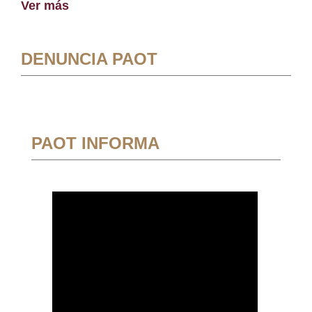
Ver más
DENUNCIA PAOT
PAOT INFORMA