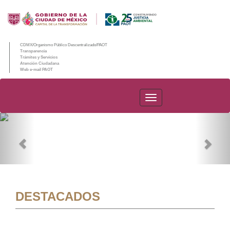
CDMX/Organismo Público Descentralizado/PAOT
Transparencia
Trámites y Servicios
Atención Ciudadana
Web e-mail PAOT
PAOT
Previous
Nex
DESTACADOS