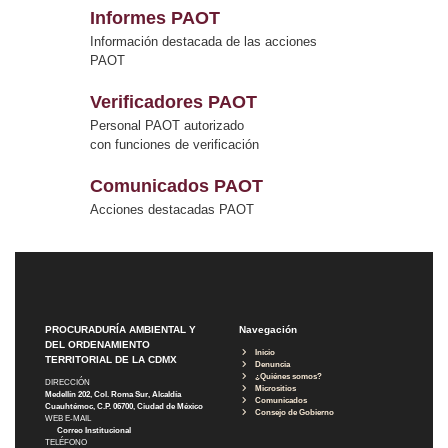
Informes PAOT
Información destacada de las acciones
PAOT
Verificadores PAOT
Personal PAOT autorizado
con funciones de verificación
Comunicados PAOT
Acciones destacadas PAOT
PROCURADURÍA AMBIENTAL Y
Navegación
DEL ORDENAMIENTO
Inicio
TERRITORIAL DE LA CDMX
Denuncia
¿Quiénes somos?
DIRECCIÓN
Micrositios
Medellín 202, Col. Roma Sur, Alcaldía
Comunicados
Cuauhtémoc, C.P. 06700, Ciudad de México
Consejo de Gobierno
WEB E-MAIL
Correo Institucional
TELÉFONO