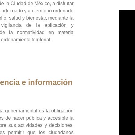
de la Ciudad de México, a disfrutar
 adecuado y un territorio ordenado
llo, salud y bienestar, mediante la
vigilancia de la aplicación y
 de la normatividad en materia
 ordenamiento territorial.
encia e información
ia gubernamental es la obligación
os de hacer pública y accesible la
bre sus actividades y decisiones.
es permitir que los ciudadanos