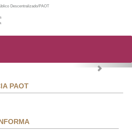
lico Descentralizado/PAOT
s
a
Next
IA PAOT
INFORMA