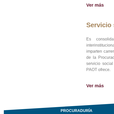
Ver más
Servicio 
Es consolid
interinstituci
imparten carre
de la Procura
servicio socia
PAOT ofrece.
Ver más
PROCURADURÍA