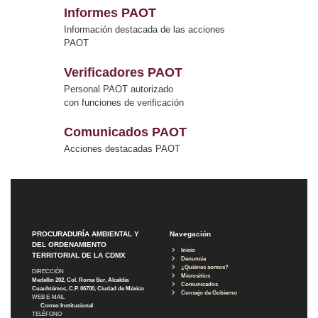
Informes PAOT
Información destacada de las acciones
PAOT
Verificadores PAOT
Personal PAOT autorizado
con funciones de verificación
Comunicados PAOT
Acciones destacadas PAOT
PROCURADURÍA AMBIENTAL Y
Navegación
DEL ORDENAMIENTO
Inicio
TERRITORIAL DE LA CDMX
Denuncia
¿Quiénes somos?
DIRECCIÓN
Micrositios
Medellín 202, Col. Roma Sur, Alcaldía
Comunicados
Cuauhtémoc, C.P. 06700, Ciudad de México
Consejo de Gobierno
WEB E-MAIL
Correo Institucional
TELÉFONO