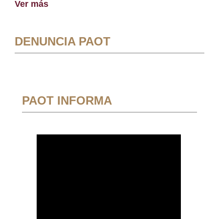
Ver más
DENUNCIA PAOT
PAOT INFORMA