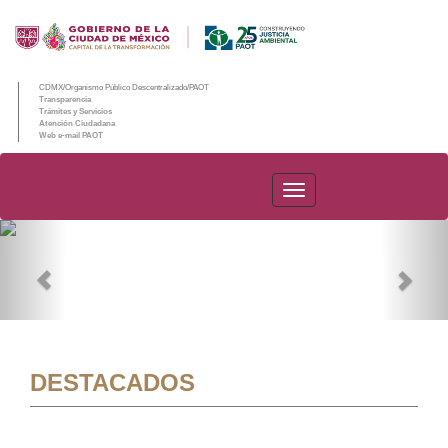
CDMX/Organismo Público Descentralizado/PAOT
Transparencia
Trámites y Servicios
Atención Ciudadana
Web e-mail PAOT
PAOT
Previous
Nex
DESTACADOS