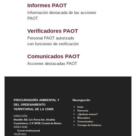
Informes PAOT
Información destacada de las acciones
PAOT
Verificadores PAOT
Personal PAOT autorizado
con funciones de verificación
Comunicados PAOT
Acciones destacadas PAOT
PROCURADURÍA AMBIENTAL Y
Navegación
DEL ORDENAMIENTO
Inicio
TERRITORIAL DE LA CDMX
Denuncia
¿Quiénes somos?
DIRECCIÓN
Micrositios
Medellín 202, Col. Roma Sur, Alcaldía
Comunicados
Cuauhtémoc, C.P. 06700, Ciudad de México
Consejo de Gobierno
WEB E-MAIL
Correo Institucional
TELÉFONO