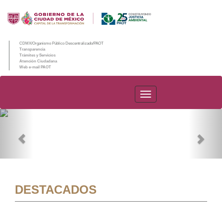
CDMX/Organismo Público Descentralizado/PAOT
Transparencia
Trámites y Servicios
Atención Ciudadana
Web e-mail PAOT
PAOT
Previous
Nex
DESTACADOS