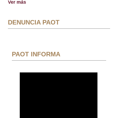
Ver más
DENUNCIA PAOT
PAOT INFORMA