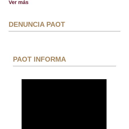
Ver más
DENUNCIA PAOT
PAOT INFORMA