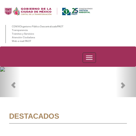
CDMX/Organismo Público Descentralizado/PAOT
Transparencia
Trámites y Servicios
Atención Ciudadana
Web e-mail PAOT
PAOT
Previous
Nex
DESTACADOS