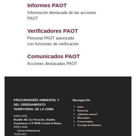
Informes PAOT
Información destacada de las acciones
PAOT
Verificadores PAOT
Personal PAOT autorizado
con funciones de verificación
Comunicados PAOT
Acciones destacadas PAOT
PROCURADURÍA AMBIENTAL Y
Navegación
DEL ORDENAMIENTO
Inicio
TERRITORIAL DE LA CDMX
Denuncia
¿Quiénes somos?
DIRECCIÓN
Micrositios
Medellín 202, Col. Roma Sur, Alcaldía
Comunicados
Cuauhtémoc, C.P. 06700, Ciudad de México
Consejo de Gobierno
WEB E-MAIL
Correo Institucional
TELÉFONO