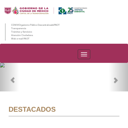
CDMX/Organismo Público Descentralizado/PAOT
Transparencia
Trámites y Servicios
Atención Ciudadana
Web e-mail PAOT
PAOT
Previous
Nex
DESTACADOS