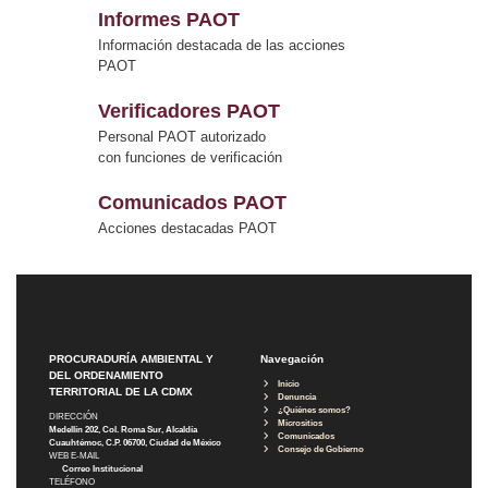
Informes PAOT
Información destacada de las acciones
PAOT
Verificadores PAOT
Personal PAOT autorizado
con funciones de verificación
Comunicados PAOT
Acciones destacadas PAOT
PROCURADURÍA AMBIENTAL Y
Navegación
DEL ORDENAMIENTO
Inicio
TERRITORIAL DE LA CDMX
Denuncia
¿Quiénes somos?
DIRECCIÓN
Micrositios
Medellín 202, Col. Roma Sur, Alcaldía
Comunicados
Cuauhtémoc, C.P. 06700, Ciudad de México
Consejo de Gobierno
WEB E-MAIL
Correo Institucional
TELÉFONO