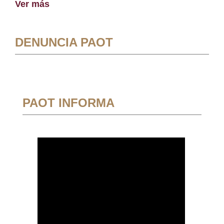
Ver más
DENUNCIA PAOT
PAOT INFORMA