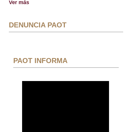
Ver más
DENUNCIA PAOT
PAOT INFORMA