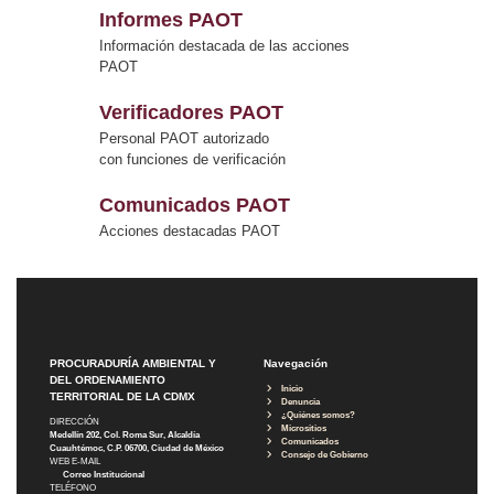
Informes PAOT
Información destacada de las acciones
PAOT
Verificadores PAOT
Personal PAOT autorizado
con funciones de verificación
Comunicados PAOT
Acciones destacadas PAOT
PROCURADURÍA AMBIENTAL Y
Navegación
DEL ORDENAMIENTO
Inicio
TERRITORIAL DE LA CDMX
Denuncia
¿Quiénes somos?
DIRECCIÓN
Micrositios
Medellín 202, Col. Roma Sur, Alcaldía
Comunicados
Cuauhtémoc, C.P. 06700, Ciudad de México
Consejo de Gobierno
WEB E-MAIL
Correo Institucional
TELÉFONO