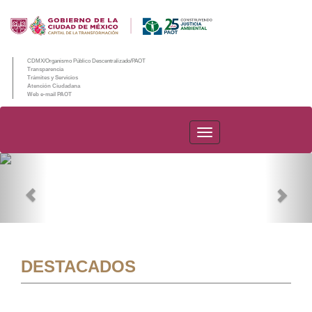
CDMX/Organismo Público Descentralizado/PAOT
Transparencia
Trámites y Servicios
Atención Ciudadana
Web e-mail PAOT
PAOT
Previous
Nex
DESTACADOS