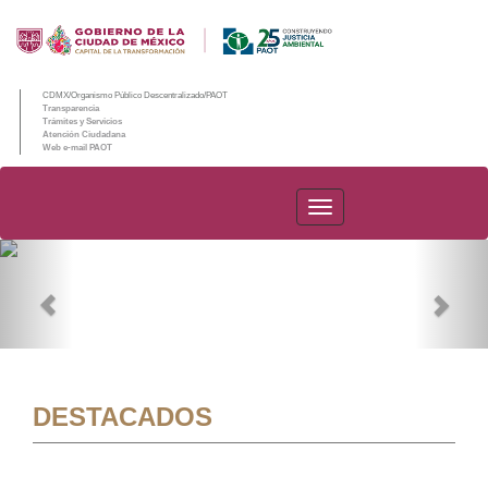
CDMX/Organismo Público Descentralizado/PAOT
Transparencia
Trámites y Servicios
Atención Ciudadana
Web e-mail PAOT
PAOT
Previous
Nex
DESTACADOS