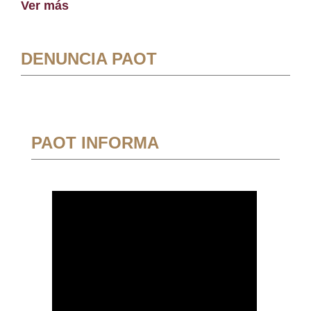
Ver más
DENUNCIA PAOT
PAOT INFORMA