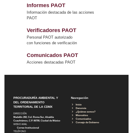
Informes PAOT
Información destacada de las acciones
PAOT
Verificadores PAOT
Personal PAOT autorizado
con funciones de verificación
Comunicados PAOT
Acciones destacadas PAOT
PROCURADURÍA AMBIENTAL Y
Navegación
DEL ORDENAMIENTO
Inicio
TERRITORIAL DE LA CDMX
Denuncia
¿Quiénes somos?
DIRECCIÓN
Micrositios
Medellín 202, Col. Roma Sur, Alcaldía
Comunicados
Cuauhtémoc, C.P. 06700, Ciudad de México
Consejo de Gobierno
WEB E-MAIL
Correo Institucional
TELÉFONO