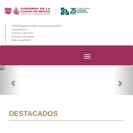
CDMX/Organismo Público Descentralizado/PAOT
Transparencia
Trámites y Servicios
Atención Ciudadana
Web e-mail PAOT
PAOT
Previous
Nex
DESTACADOS