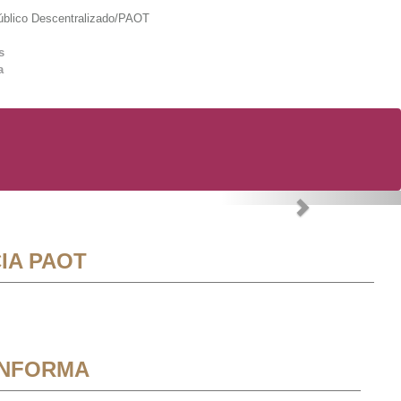
lico Descentralizado/PAOT
s
a
Next
IA PAOT
INFORMA