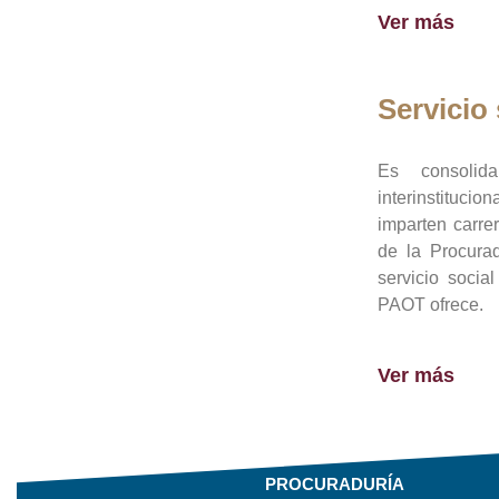
Ver más
Servicio 
Es consolid
interinstituci
imparten carre
de la Procura
servicio socia
PAOT ofrece.
Ver más
PROCURADURÍA