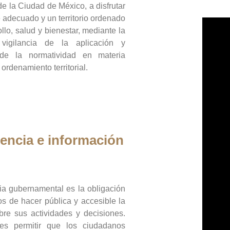
de la Ciudad de México, a disfrutar
 adecuado y un territorio ordenado
llo, salud y bienestar, mediante la
vigilancia de la aplicación y
 de la normatividad en materia
 ordenamiento territorial.
encia e información
ia gubernamental es la obligación
os de hacer pública y accesible la
bre sus actividades y decisiones.
es permitir que los ciudadanos