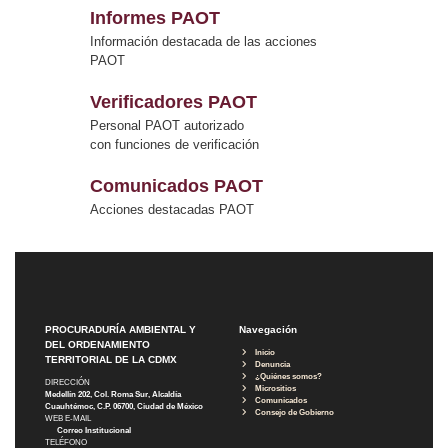
Informes PAOT
Información destacada de las acciones
PAOT
Verificadores PAOT
Personal PAOT autorizado
con funciones de verificación
Comunicados PAOT
Acciones destacadas PAOT
PROCURADURÍA AMBIENTAL Y
Navegación
DEL ORDENAMIENTO
Inicio
TERRITORIAL DE LA CDMX
Denuncia
¿Quiénes somos?
DIRECCIÓN
Micrositios
Medellín 202, Col. Roma Sur, Alcaldía
Comunicados
Cuauhtémoc, C.P. 06700, Ciudad de México
Consejo de Gobierno
WEB E-MAIL
Correo Institucional
TELÉFONO