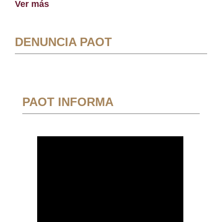
Ver más
DENUNCIA PAOT
PAOT INFORMA