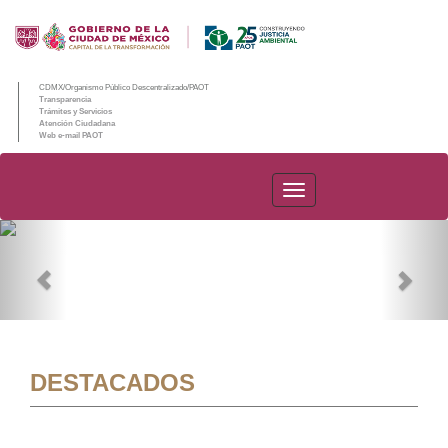
CDMX/Organismo Público Descentralizado/PAOT
Transparencia
Trámites y Servicios
Atención Ciudadana
Web e-mail PAOT
PAOT
Previous
Nex
DESTACADOS