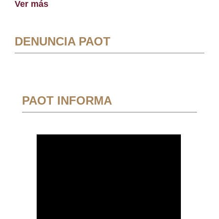
Ver más
DENUNCIA PAOT
PAOT INFORMA