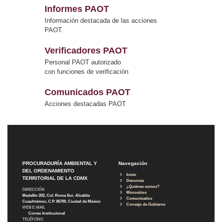
Informes PAOT
Información destacada de las acciones
PAOT
Verificadores PAOT
Personal PAOT autorizado
con funciones de verificación
Comunicados PAOT
Acciones destacadas PAOT
PROCURADURÍA AMBIENTAL Y
Navegación
DEL ORDENAMIENTO
Inicio
TERRITORIAL DE LA CDMX
Denuncia
¿Quiénes somos?
DIRECCIÓN
Micrositios
Medellín 202, Col. Roma Sur, Alcaldía
Comunicados
Cuauhtémoc, C.P. 06700, Ciudad de México
Consejo de Gobierno
WEB E-MAIL
Correo Institucional
TELÉFONO