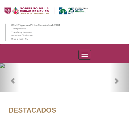
CDMX/Organismo Público Descentralizado/PAOT
Transparencia
Trámites y Servicios
Atención Ciudadana
Web e-mail PAOT
PAOT
Previous
Nex
DESTACADOS