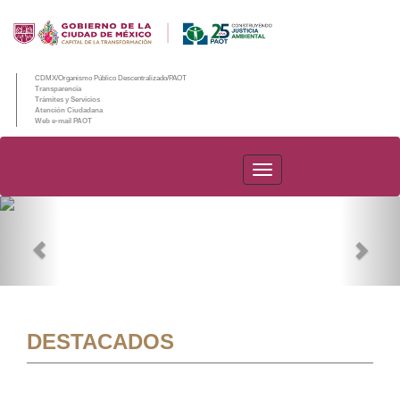
CDMX/Organismo Público Descentralizado/PAOT
Transparencia
Trámites y Servicios
Atención Ciudadana
Web e-mail PAOT
PAOT
Previous
Nex
DESTACADOS