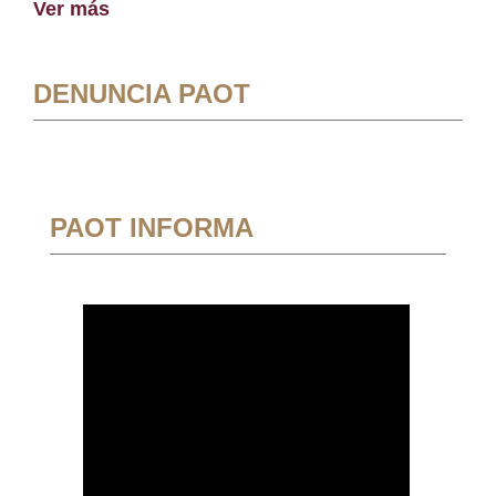
Ver más
DENUNCIA PAOT
PAOT INFORMA