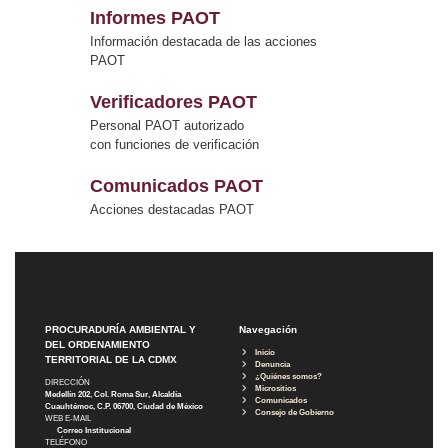
Informes PAOT
Información destacada de las acciones
PAOT
Verificadores PAOT
Personal PAOT autorizado
con funciones de verificación
Comunicados PAOT
Acciones destacadas PAOT
PROCURADURÍA AMBIENTAL Y
Navegación
DEL ORDENAMIENTO
Inicio
TERRITORIAL DE LA CDMX
Denuncia
¿Quiénes somos?
DIRECCIÓN
Micrositios
Medellín 202, Col. Roma Sur, Alcaldía
Comunicados
Cuauhtémoc, C.P. 06700, Ciudad de México
Consejo de Gobierno
WEB E-MAIL
Correo Institucional
TELÉFONO