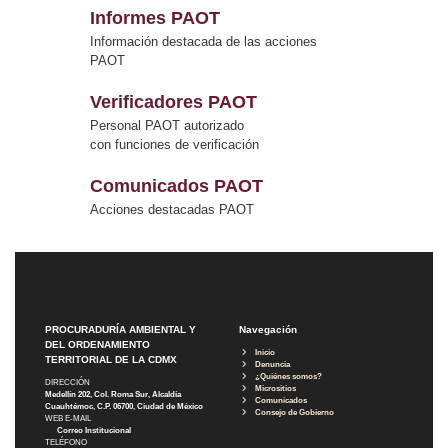
Informes PAOT
Información destacada de las acciones
PAOT
Verificadores PAOT
Personal PAOT autorizado
con funciones de verificación
Comunicados PAOT
Acciones destacadas PAOT
PROCURADURÍA AMBIENTAL Y
Navegación
DEL ORDENAMIENTO
Inicio
TERRITORIAL DE LA CDMX
Denuncia
¿Quiénes somos?
DIRECCIÓN
Micrositios
Medellín 202, Col. Roma Sur, Alcaldía
Comunicados
Cuauhtémoc, C.P. 06700, Ciudad de México
Consejo de Gobierno
WEB E-MAIL
Correo Institucional
TELÉFONO