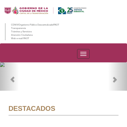
CDMX/Organismo Público Descentralizado/PAOT
Transparencia
Trámites y Servicios
Atención Ciudadana
Web e-mail PAOT
PAOT
Previous
Nex
DESTACADOS