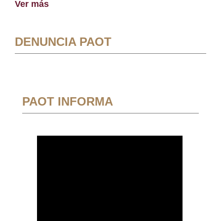
Ver más
DENUNCIA PAOT
PAOT INFORMA