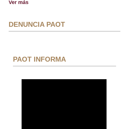
Ver más
DENUNCIA PAOT
PAOT INFORMA