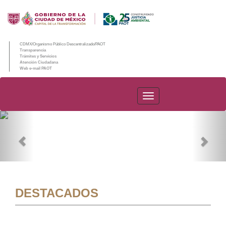
CDMX/Organismo Público Descentralizado/PAOT
Transparencia
Trámites y Servicios
Atención Ciudadana
Web e-mail PAOT
PAOT
Previous
Nex
DESTACADOS