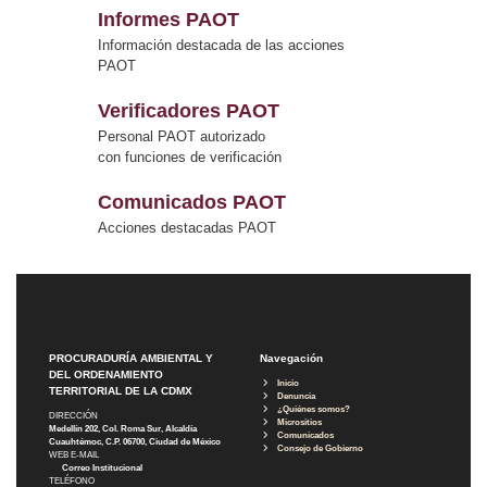
Informes PAOT
Información destacada de las acciones
PAOT
Verificadores PAOT
Personal PAOT autorizado
con funciones de verificación
Comunicados PAOT
Acciones destacadas PAOT
PROCURADURÍA AMBIENTAL Y
Navegación
DEL ORDENAMIENTO
Inicio
TERRITORIAL DE LA CDMX
Denuncia
¿Quiénes somos?
DIRECCIÓN
Micrositios
Medellín 202, Col. Roma Sur, Alcaldía
Comunicados
Cuauhtémoc, C.P. 06700, Ciudad de México
Consejo de Gobierno
WEB E-MAIL
Correo Institucional
TELÉFONO