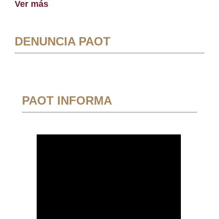
Ver más
DENUNCIA PAOT
PAOT INFORMA