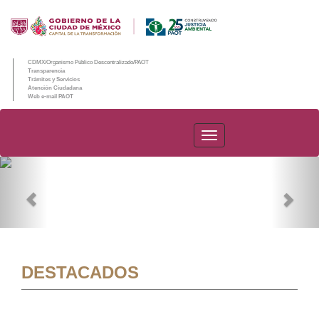
CDMX/Organismo Público Descentralizado/PAOT
Transparencia
Trámites y Servicios
Atención Ciudadana
Web e-mail PAOT
PAOT
Previous
Nex
DESTACADOS