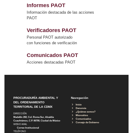
Informes PAOT
Información destacada de las acciones
PAOT
Verificadores PAOT
Personal PAOT autorizado
con funciones de verificación
Comunicados PAOT
Acciones destacadas PAOT
PROCURADURÍA AMBIENTAL Y
Navegación
DEL ORDENAMIENTO
Inicio
TERRITORIAL DE LA CDMX
Denuncia
¿Quiénes somos?
DIRECCIÓN
Micrositios
Medellín 202, Col. Roma Sur, Alcaldía
Comunicados
Cuauhtémoc, C.P. 06700, Ciudad de México
Consejo de Gobierno
WEB E-MAIL
Correo Institucional
TELÉFONO