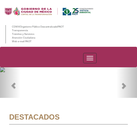
CDMX/Organismo Público Descentralizado/PAOT
Transparencia
Trámites y Servicios
Atención Ciudadana
Web e-mail PAOT
PAOT
Previous
Nex
DESTACADOS