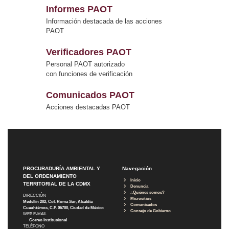
Informes PAOT
Información destacada de las acciones
PAOT
Verificadores PAOT
Personal PAOT autorizado
con funciones de verificación
Comunicados PAOT
Acciones destacadas PAOT
PROCURADURÍA AMBIENTAL Y
Navegación
DEL ORDENAMIENTO
Inicio
TERRITORIAL DE LA CDMX
Denuncia
¿Quiénes somos?
DIRECCIÓN
Micrositios
Medellín 202, Col. Roma Sur, Alcaldía
Comunicados
Cuauhtémoc, C.P. 06700, Ciudad de México
Consejo de Gobierno
WEB E-MAIL
Correo Institucional
TELÉFONO