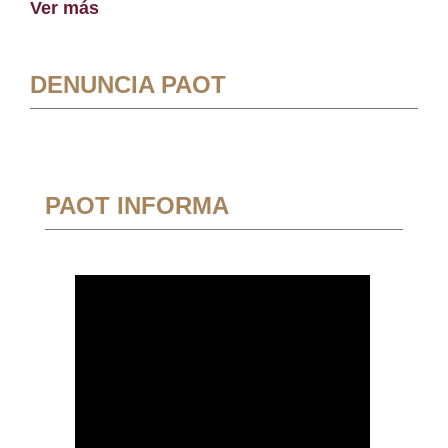
Ver más
DENUNCIA PAOT
PAOT INFORMA