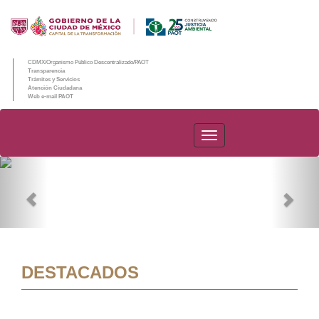
CDMX/Organismo Público Descentralizado/PAOT
Transparencia
Trámites y Servicios
Atención Ciudadana
Web e-mail PAOT
PAOT
Previous
Nex
DESTACADOS