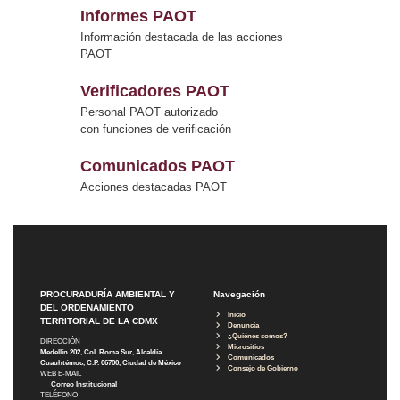
Informes PAOT
Información destacada de las acciones
PAOT
Verificadores PAOT
Personal PAOT autorizado
con funciones de verificación
Comunicados PAOT
Acciones destacadas PAOT
PROCURADURÍA AMBIENTAL Y
Navegación
DEL ORDENAMIENTO
Inicio
TERRITORIAL DE LA CDMX
Denuncia
¿Quiénes somos?
DIRECCIÓN
Micrositios
Medellín 202, Col. Roma Sur, Alcaldía
Comunicados
Cuauhtémoc, C.P. 06700, Ciudad de México
Consejo de Gobierno
WEB E-MAIL
Correo Institucional
TELÉFONO