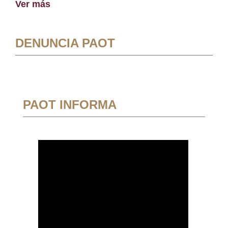
Ver más
DENUNCIA PAOT
PAOT INFORMA