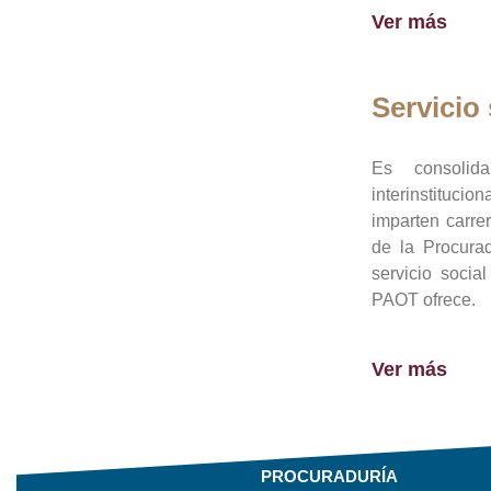
Ver más
Servicio 
Es consolid
interinstituci
imparten carre
de la Procura
servicio socia
PAOT ofrece.
Ver más
PROCURADURÍA