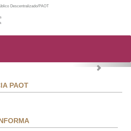
lico Descentralizado/PAOT
s
a
Next
IA PAOT
INFORMA