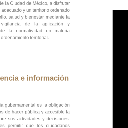
de la Ciudad de México, a disfrutar
 adecuado y un territorio ordenado
llo, salud y bienestar, mediante la
vigilancia de la aplicación y
 de la normatividad en materia
 ordenamiento territorial.
encia e información
ia gubernamental es la obligación
os de hacer pública y accesible la
bre sus actividades y decisiones.
es permitir que los ciudadanos