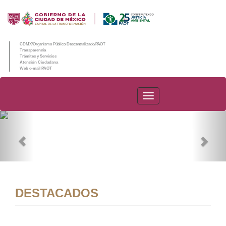
CDMX/Organismo Público Descentralizado/PAOT
Transparencia
Trámites y Servicios
Atención Ciudadana
Web e-mail PAOT
PAOT
Previous
Nex
DESTACADOS