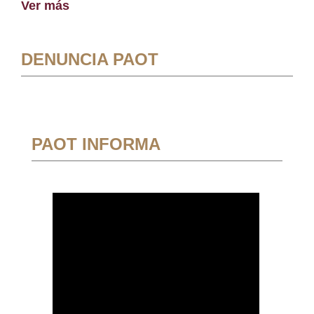
Ver más
DENUNCIA PAOT
PAOT INFORMA