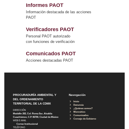
Informes PAOT
Información destacada de las acciones
PAOT
Verificadores PAOT
Personal PAOT autorizado
con funciones de verificación
Comunicados PAOT
Acciones destacadas PAOT
PROCURADURÍA AMBIENTAL Y
Navegación
DEL ORDENAMIENTO
Inicio
TERRITORIAL DE LA CDMX
Denuncia
¿Quiénes somos?
DIRECCIÓN
Micrositios
Medellín 202, Col. Roma Sur, Alcaldía
Comunicados
Cuauhtémoc, C.P. 06700, Ciudad de México
Consejo de Gobierno
WEB E-MAIL
Correo Institucional
TELÉFONO