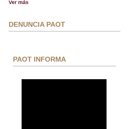
Ver más
DENUNCIA PAOT
PAOT INFORMA