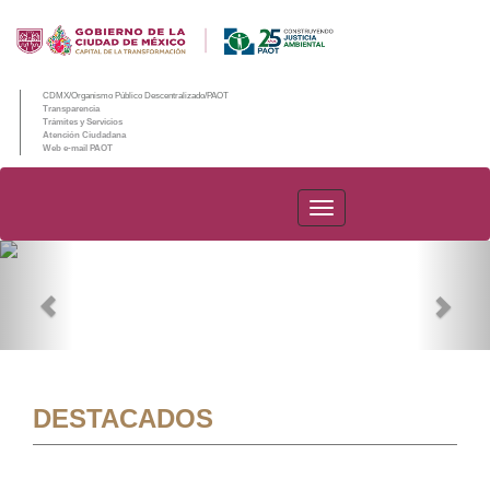
CDMX/Organismo Público Descentralizado/PAOT
Transparencia
Trámites y Servicios
Atención Ciudadana
Web e-mail PAOT
PAOT
Previous
Nex
DESTACADOS