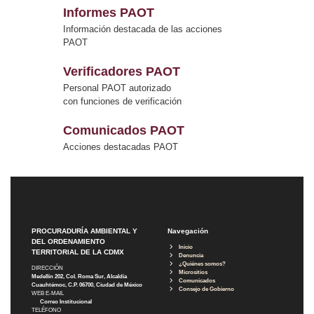
Informes PAOT
Información destacada de las acciones
PAOT
Verificadores PAOT
Personal PAOT autorizado
con funciones de verificación
Comunicados PAOT
Acciones destacadas PAOT
PROCURADURÍA AMBIENTAL Y
Navegación
DEL ORDENAMIENTO
Inicio
TERRITORIAL DE LA CDMX
Denuncia
¿Quiénes somos?
DIRECCIÓN
Micrositios
Medellín 202, Col. Roma Sur, Alcaldía
Comunicados
Cuauhtémoc, C.P. 06700, Ciudad de México
Consejo de Gobierno
WEB E-MAIL
Correo Institucional
TELÉFONO