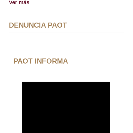
Ver más
DENUNCIA PAOT
PAOT INFORMA