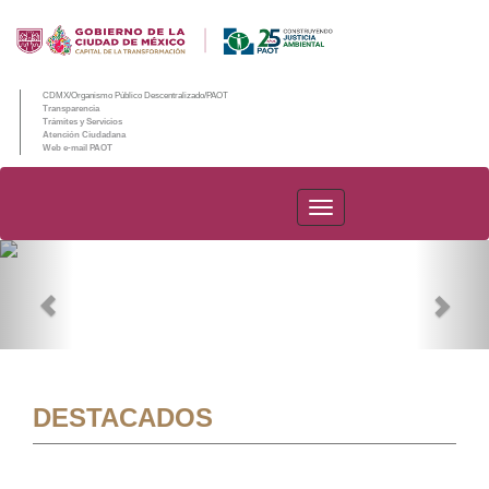
CDMX/Organismo Público Descentralizado/PAOT
Transparencia
Trámites y Servicios
Atención Ciudadana
Web e-mail PAOT
PAOT
Previous
Nex
DESTACADOS