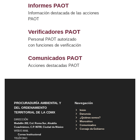
Informes PAOT
Información destacada de las acciones
PAOT
Verificadores PAOT
Personal PAOT autorizado
con funciones de verificación
Comunicados PAOT
Acciones destacadas PAOT
PROCURADURÍA AMBIENTAL Y
Navegación
DEL ORDENAMIENTO
Inicio
TERRITORIAL DE LA CDMX
Denuncia
¿Quiénes somos?
DIRECCIÓN
Micrositios
Medellín 202, Col. Roma Sur, Alcaldía
Comunicados
Cuauhtémoc, C.P. 06700, Ciudad de México
Consejo de Gobierno
WEB E-MAIL
Correo Institucional
TELÉFONO