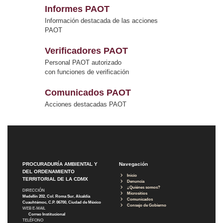
Informes PAOT
Información destacada de las acciones
PAOT
Verificadores PAOT
Personal PAOT autorizado
con funciones de verificación
Comunicados PAOT
Acciones destacadas PAOT
PROCURADURÍA AMBIENTAL Y
Navegación
DEL ORDENAMIENTO
Inicio
TERRITORIAL DE LA CDMX
Denuncia
¿Quiénes somos?
DIRECCIÓN
Micrositios
Medellín 202, Col. Roma Sur, Alcaldía
Comunicados
Cuauhtémoc, C.P. 06700, Ciudad de México
Consejo de Gobierno
WEB E-MAIL
Correo Institucional
TELÉFONO