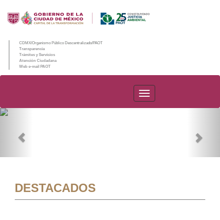
CDMX/Organismo Público Descentralizado/PAOT
Transparencia
Trámites y Servicios
Atención Ciudadana
Web e-mail PAOT
PAOT
Previous
Nex
DESTACADOS