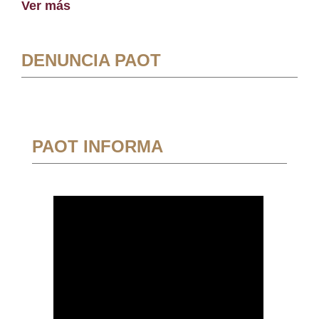
Ver más
DENUNCIA PAOT
PAOT INFORMA