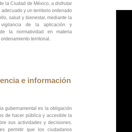
de la Ciudad de México, a disfrutar
 adecuado y un territorio ordenado
llo, salud y bienestar, mediante la
vigilancia de la aplicación y
 de la normatividad en materia
 ordenamiento territorial.
encia e información
ia gubernamental es la obligación
os de hacer pública y accesible la
bre sus actividades y decisiones.
es permitir que los ciudadanos