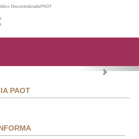
lico Descentralizado/PAOT
s
a
Next
IA PAOT
INFORMA