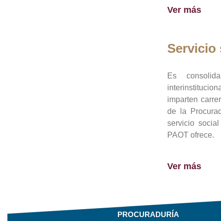
Ver más
Servicio 
Es consolid
interinstituci
imparten carre
de la Procura
servicio socia
PAOT ofrece.
Ver más
PROCURADURÍA