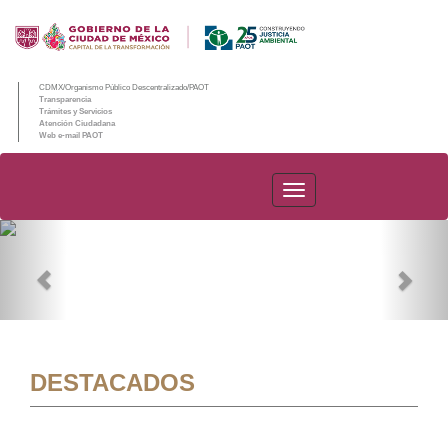
CDMX/Organismo Público Descentralizado/PAOT
Transparencia
Trámites y Servicios
Atención Ciudadana
Web e-mail PAOT
PAOT
Previous
Nex
DESTACADOS