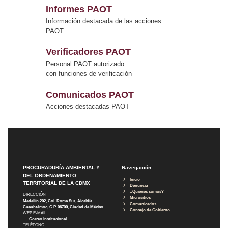
Informes PAOT
Información destacada de las acciones
PAOT
Verificadores PAOT
Personal PAOT autorizado
con funciones de verificación
Comunicados PAOT
Acciones destacadas PAOT
PROCURADURÍA AMBIENTAL Y
Navegación
DEL ORDENAMIENTO
Inicio
TERRITORIAL DE LA CDMX
Denuncia
¿Quiénes somos?
DIRECCIÓN
Micrositios
Medellín 202, Col. Roma Sur, Alcaldía
Comunicados
Cuauhtémoc, C.P. 06700, Ciudad de México
Consejo de Gobierno
WEB E-MAIL
Correo Institucional
TELÉFONO