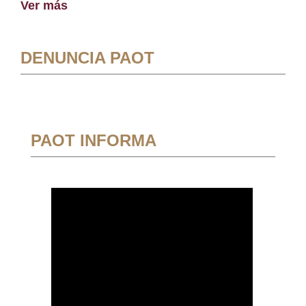
Ver más
DENUNCIA PAOT
PAOT INFORMA